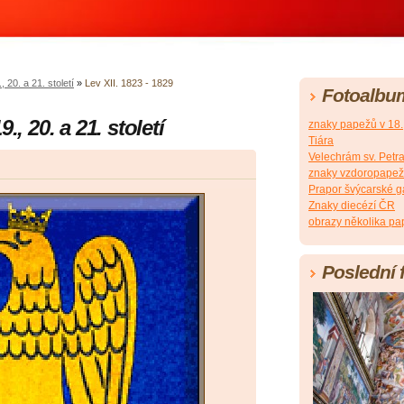
 20. a 21. století
»
Lev XII. 1823 - 1829
Fotoalbu
., 20. a 21. století
znaky papežů v 18., 
Tiára
Velechrám sv. Petra
znaky vzdoropapežů 
Prapor švýcarské g
Znaky diecézí ČR
obrazy několika pap
Poslední 