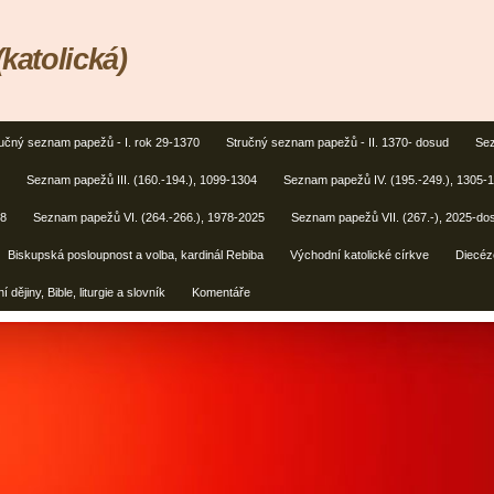
(katolická)
učný seznam papežů - I. rok 29-1370
Stručný seznam papežů - II. 1370- dosud
Sez
Seznam papežů III. (160.-194.), 1099-1304
Seznam papežů IV. (195.-249.), 1305-
78
Seznam papežů VI. (264.-266.), 1978-2025
Seznam papežů VII. (267.-), 2025-do
Biskupská posloupnost a volba, kardinál Rebiba
Východní katolické církve
Diecéz
í dějiny, Bible, liturgie a slovník
Komentáře