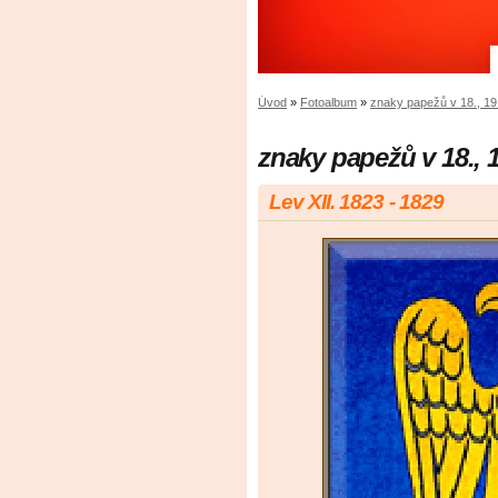
Úvod
»
Fotoalbum
»
znaky papežů v 18., 19.,
znaky papežů v 18., 19
Lev XII. 1823 - 1829