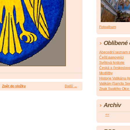
Fotoalbum
Oblíbené
Abecední seznam s
Čeští panovníci
Světová historie
Česká a českoslove
Modlitby
Historie Vatikánu 
Vatikán (Sancta Sede
Zpět do složky
Další →
Znak Svatého Otce 
Archiv
<<