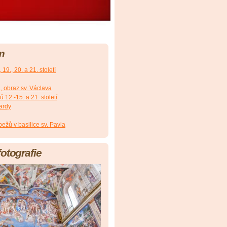
m
19., 20. a 21. století
, obraz sv. Václava
12.-15. a 21. století
ardy
ežů v basilice sv. Pavla
fotografie