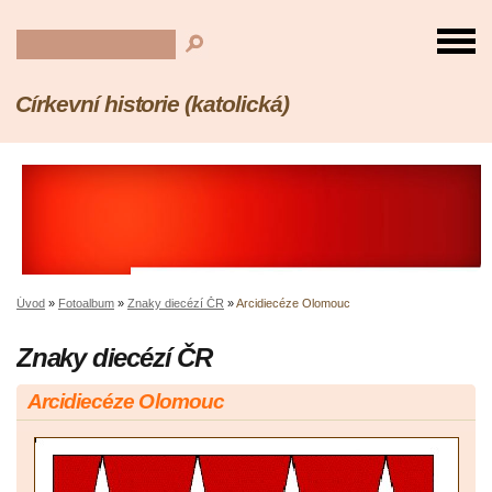
Církevní historie (katolická)
Úvod
»
Fotoalbum
»
Znaky diecézí ČR
»
Arcidiecéze Olomouc
Znaky diecézí ČR
Arcidiecéze Olomouc