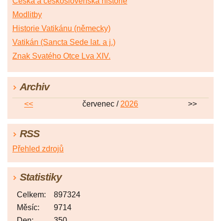
Česká a československá historie
Modlitby
Historie Vatikánu (německy)
Vatikán (Sancta Sede lat. a j.)
Znak Svatého Otce Lva XIV.
Archiv
<<
červenec /
2026
>>
RSS
Přehled zdrojů
Statistiky
Celkem:
897324
Měsíc:
9714
Den:
350