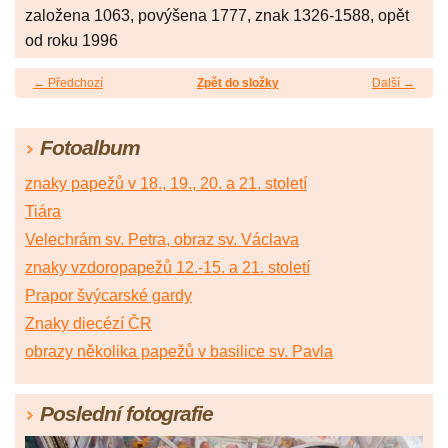
založena 1063, povýšena 1777, znak 1326-1588, opět
od roku 1996
← Předchozí
Zpět do složky
Další →
Fotoalbum
znaky papežů v 18., 19., 20. a 21. století
Tiára
Velechrám sv. Petra, obraz sv. Václava
znaky vzdoropapežů 12.-15. a 21. století
Prapor švýcarské gardy
Znaky diecézí ČR
obrazy několika papežů v basilice sv. Pavla
Poslední fotografie