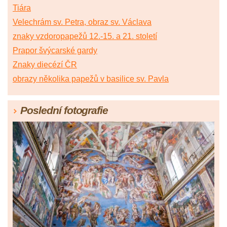
Tiára
Velechrám sv. Petra, obraz sv. Václava
znaky vzdoropapežů 12.-15. a 21. století
Prapor švýcarské gardy
Znaky diecézí ČR
obrazy několika papežů v basilice sv. Pavla
Poslední fotografie