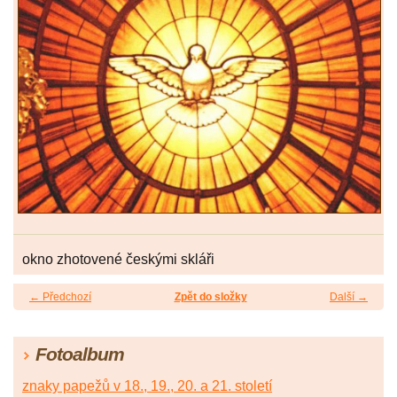
okno zhotovené českými skláři
← Předchozí
Zpět do složky
Další →
Fotoalbum
znaky papežů v 18., 19., 20. a 21. století