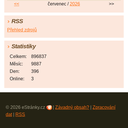
<<
červenec /
2026
>>
RSS
Přehled zdrojů
Statistiky
Celkem:
896837
Měsíc:
9887
Den:
396
Online:
3
© 2026 eStránky.cz
|
Závadný obsah?
|
Zpracování
dat
|
RSS