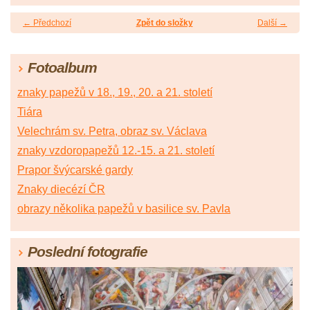
← Předchozí
Zpět do složky
Další →
Fotoalbum
znaky papežů v 18., 19., 20. a 21. století
Tiára
Velechrám sv. Petra, obraz sv. Václava
znaky vzdoropapežů 12.-15. a 21. století
Prapor švýcarské gardy
Znaky diecézí ČR
obrazy několika papežů v basilice sv. Pavla
Poslední fotografie