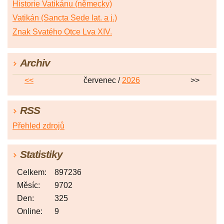
Historie Vatikánu (německy)
Vatikán (Sancta Sede lat. a j.)
Znak Svatého Otce Lva XIV.
Archiv
<<
červenec /
2026
>>
RSS
Přehled zdrojů
Statistiky
Celkem:
897236
Měsíc:
9702
Den:
325
Online:
9