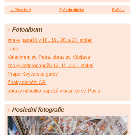
← Předchozí
Zpět do složky
Další →
Fotoalbum
znaky papežů v 18., 19., 20. a 21. století
Tiára
Velechrám sv. Petra, obraz sv. Václava
znaky vzdoropapežů 12.-15. a 21. století
Prapor švýcarské gardy
Znaky diecézí ČR
obrazy několika papežů v basilice sv. Pavla
Poslední fotografie