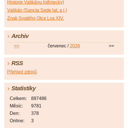
Historie Vatikánu (německy)
Vatikán (Sancta Sede lat. a j.)
Znak Svatého Otce Lva XIV.
Archiv
<<
červenec /
2026
>>
RSS
Přehled zdrojů
Statistiky
Celkem:
897486
Měsíc:
9781
Den:
378
Online:
3