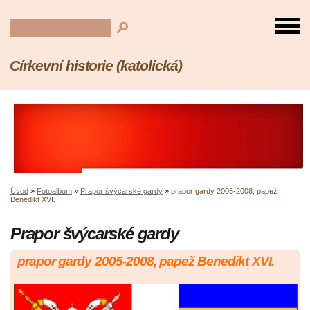
Církevní historie (katolická)
Úvod
»
Fotoalbum
»
Prapor švýcarské gardy
»
prapor gardy 2005-2008, papež
Benedikt XVI.
Prapor švýcarské gardy
prapor gardy 2005-2008, papež Benedikt XVI.