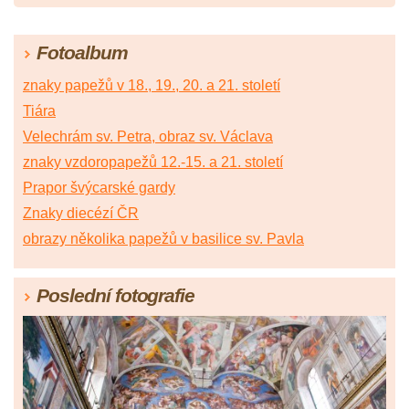
Fotoalbum
znaky papežů v 18., 19., 20. a 21. století
Tiára
Velechrám sv. Petra, obraz sv. Václava
znaky vzdoropapežů 12.-15. a 21. století
Prapor švýcarské gardy
Znaky diecézí ČR
obrazy několika papežů v basilice sv. Pavla
Poslední fotografie