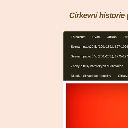
Církevní historie 
Fotoalbum
Úvod
Vatikán
Str
Seznam papežů II. (100.-159.), 827-1099
Seznam papežů V. (250.-263.), 1775-19
Znaky a tituly katolických duchovních
Diecéze Slovenské republiky
Církevn