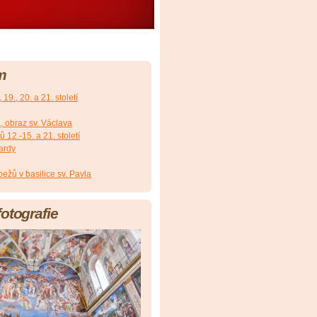
m
19., 20. a 21. století
, obraz sv. Václava
12.-15. a 21. století
ardy
ežů v basilice sv. Pavla
fotografie