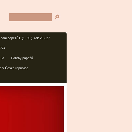
nam papežů I. (1.-99.), rok 29-827
1774
sud
Pohřby papežů
e v České republice