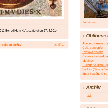
Fotoalbum
2011 Benediktem XVI., svatořečen 27. 4.2014
Oblíbené
Abecední seznam s
Zpět do složky
Další →
Čeští panovníci
Světová historie
Česká a českoslove
Modlitby
Historie Vatikánu 
Vatikán (Sancta Sede
Znak Svatého Otce 
Archiv
<<