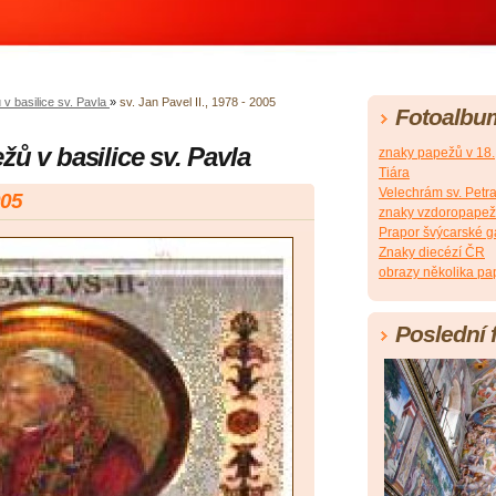
v basilice sv. Pavla
»
sv. Jan Pavel II., 1978 - 2005
Fotoalbu
ů v basilice sv. Pavla
znaky papežů v 18., 
Tiára
Velechrám sv. Petra
005
znaky vzdoropapežů 
Prapor švýcarské g
Znaky diecézí ČR
obrazy několika pap
Poslední 