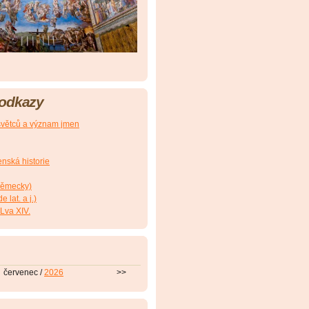
 odkazy
větců a význam jmen
nská historie
(německy)
 lat. a j.)
Lva XIV.
červenec /
2026
>>