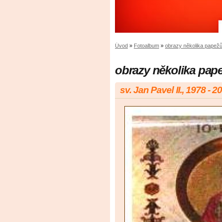
Úvod
»
Fotoalbum
»
obrazy několika papežů 
obrazy několika papež
sv. Jan Pavel II., 1978 - 2