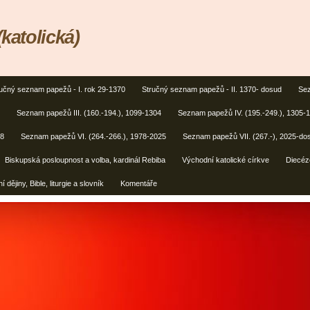
(katolická)
učný seznam papežů - I. rok 29-1370
Stručný seznam papežů - II. 1370- dosud
Sez
Seznam papežů III. (160.-194.), 1099-1304
Seznam papežů IV. (195.-249.), 1305-
78
Seznam papežů VI. (264.-266.), 1978-2025
Seznam papežů VII. (267.-), 2025-do
Biskupská posloupnost a volba, kardinál Rebiba
Východní katolické církve
Diecéz
í dějiny, Bible, liturgie a slovník
Komentáře