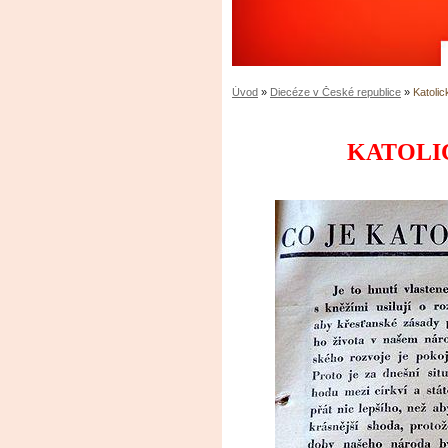
Úvod
»
Diecéze v České republice
»
Katoli
KATOLI