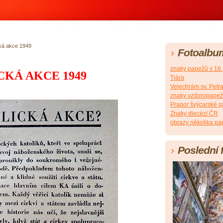
cká akce 1949
Fotoalbu
znaky papežů v 18., 
CKÁ AKCE 1949
Tiára
Velechrám sv. Petra
znaky vzdoropapežů 
Prapor švýcarské g
Znaky diecézí ČR
obrazy několika pap
Poslední 