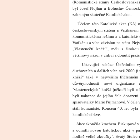
(Komunistické strany Československa
byl Josef Plojhar a Bohuslav Černoc
zabraným skutečné Katolické akci
.
Účelem této Katolické akce (KA) m
československým státem a Vatikánem -
komunistickému režimu a z katolické c
Vatikánu a více závislou na státu. Nej
„Vlastenečtí kněží“, měli s široko
většinový názor v církvi a donutit pra
Ustavující schůze Ústředního výbo
duchovních a dalších více než 2000 ji 
kněží“ také v nejvyšším tříčlenném
důvěryhodnosti nové organizace 
"vlasteneckých" kněží
(někteří byli o
byli nakonec do jejího čela dosazeni 
spisovatelky Marie Pujmanové.
V čele 
stáli komunisté. Koncem 40. let byl
katolické církve.
Akce skončila krachem. Biskupové v č
a odmítli novou katolickou akci v pa
hodině velké zkoušky". Svatý Stolec