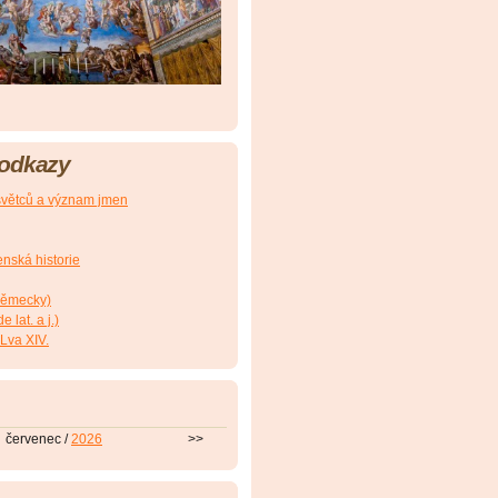
 odkazy
větců a význam jmen
nská historie
(německy)
 lat. a j.)
Lva XIV.
červenec /
2026
>>