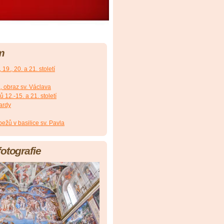
m
19., 20. a 21. století
, obraz sv. Václava
12.-15. a 21. století
ardy
ežů v basilice sv. Pavla
fotografie