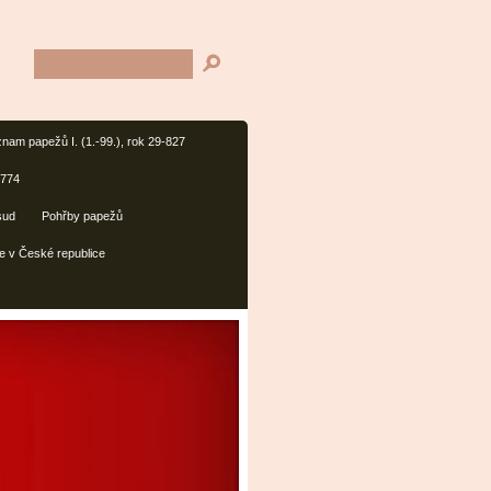
nam papežů I. (1.-99.), rok 29-827
1774
sud
Pohřby papežů
e v České republice