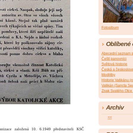
Fotoalbum
Oblíbené
Abecední seznam s
Čeští panovníci
Světová historie
Česká a českoslove
Modlitby
Historie Vatikánu 
Vatikán (Sancta Sede
Znak Svatého Otce 
Archiv
<<
nizace založená 10. 6.1949
představiteli KSČ