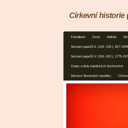
Církevní historie 
Fotoalbum
Úvod
Vatikán
Str
Seznam papežů II. (100.-159.), 827-1099
Seznam papežů V. (250.-263.), 1775-19
Znaky a tituly katolických duchovních
Diecéze Slovenské republiky
Církevn