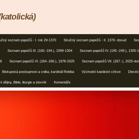
(katolická)
učný seznam papežů - I. rok 29-1370
Stručný seznam papežů - II. 1370- dosud
Sez
Seznam papežů III. (160.-194.), 1099-1304
Seznam papežů IV. (195.-249.), 1305-
78
Seznam papežů VI. (264.-266.), 1978-2025
Seznam papežů VII. (267.-), 2025-do
Biskupská posloupnost a volba, kardinál Rebiba
Východní katolické církve
Diecéz
í dějiny, Bible, liturgie a slovník
Komentáře