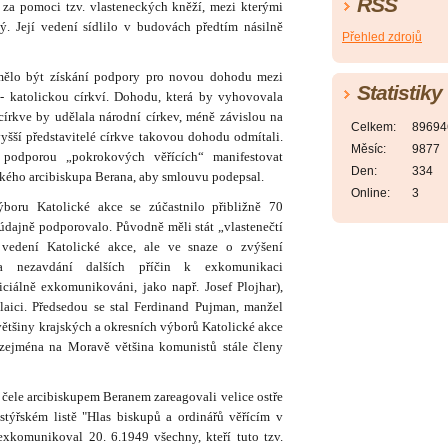
RSS
)
za pomoci tzv. vlasteneckých kněží, mezi kterými
ký.
Její vedení sídlilo v budovách předtím násilně
Přehled zdrojů
ělo být získání podpory pro novou dohodu mezi
Statistiky
 katolickou církví. Dohodu, která
by vyhovovala
írkve by udělala národní církev, méně závislou na
Celkem:
89694
vyšší představitelé církve takovou dohodu odmítali.
Měsíc:
9877
u podporou „pokrokových věřících“ manifestovat
Den:
334
žského arcibiskupa Berana, aby smlouvu podepsal.
Online:
3
ru Katolické akce se zúčastnilo přibližně 70
údajně podporovalo. Původně měli stát „vlastenečtí
 vedení Katolické akce, ale ve snaze o zvýšení
a nezavdání dalších příčin k exkomunikaci
ficiálně exkomunikováni, jako např. Josef Plojhar),
laici.
Předsedou se stal Ferdinand Pujman, manžel
většiny krajských a okresních výborů Katolické akce
a zejména na Moravě
většina komunistů stále členy
ele arcibiskupem Beranem zareagovali velice ostře
stýřském listě "Hlas biskupů a ordinářů věřícím v
 exkomunikoval 20. 6.1949
všechny, kteří tuto tzv.