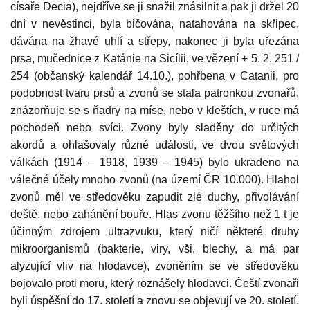
císaře Decia), nejdříve se ji snažil znásilnit a pak ji držel 20
dní v nevěstinci, byla bičována, natahována na skřipec,
dávána na žhavé uhlí a střepy, nakonec ji byla uřezána
prsa,
mučednice z Katánie na Sicílii
, ve vězení + 5. 2. 251 /
254 (občanský kalendář
14.10.)
, pohřbena v Catanii, pro
podobnost tvaru prsů a zvonů se stala patronkou zvonařů,
znázorňuje se s ňadry na míse, nebo v kleštích, v ruce má
pochodeň nebo svíci
. Zvony byly sladěny do určitých
akordů a ohlašovaly různé události, ve dvou světových
válkách (1914 – 1918, 1939 – 1945) bylo ukradeno na
válečné účely mnoho zvonů (na území ČR 10.000). Hlahol
zvonů měl ve středověku zapudit zlé duchy, přivolávání
deště, nebo zahánění bouře. Hlas zvonu těžšího než 1 t je
účinným zdrojem ultrazvuku, který ničí některé druhy
mikroorganismů (bakterie, viry, vši, blechy, a má par
alyzující vliv na hlodavce), zvoněním se ve středověku
bojovalo proti moru, který roznášely hlodavci. Čeští zvonaři
byli úspěšní do 17. století a znovu se objevují ve 20. století.