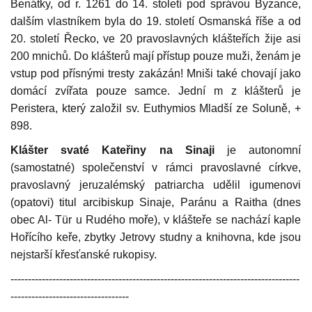
Benátky, od r. 1261 do 14. století pod správou Byzance,
dalším vlastníkem byla do 19. století Osmanská říše a od
20. století Řecko, ve 20 pravoslavných klášteřích žije asi
200 mnichů. Do klášterů mají přístup pouze muži, ženám je
vstup pod přísnými tresty zakázán! Mniši také chovají jako
domácí zvířata pouze samce.
Jední m z klášterů je
Peristera, který založil sv. Euthymios Mladší ze Soluně, +
898.
Klášter svaté Kateřiny na Sinaji
je autonomní
(samostatné) společenství v rámci pravoslavné církve,
pravoslavný jeruzalémský patriarcha udělil igumenovi
(opatovi) titul arcibiskup Sinaje, Paránu a Raitha (dnes
obec Al- Tür u Rudého moře), v klášteře se nachází kaple
Hořícího keře, zbytky Jetrovy studny a knihovna, kde jsou
nejstarší křesťanské rukopisy.
-----------------------------------------------------------------------------------
----------------------------------