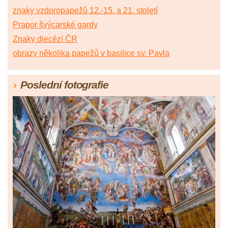
znaky vzdoropapežů 12.-15. a 21. století
Prapor švýcarské gardy
Znaky diecézí ČR
obrazy několika papežů v basilice sv. Pavla
Poslední fotografie