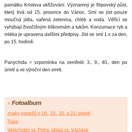
památku Kristova ukřižování. Významný je filipovský půst,
který trvá od 15. prosince do Vánoc. Smí se jíst pouze
moučná jídla, vařená zelenina, chléb a voda. Věřící se
vyhýbají živočišným bílkovinám a tukům. Konzumace ryb a
mléka je upravena dalšími předpisy. Jíst se smí 1 x za den,
po 15. hodině.
Panychida = vzpomínka na zemřelé: 3., 9., 40., den po
úmrtí a ve výroční den smrti.
Fotoalbum
znaky papežů v 18., 19., 20. a 21. století
Tiára
Velechrám sv. Petra, obraz sv. Václava