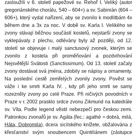
zasloužili v 6. století papežové sv. Řehoř I. Veliký (autor
gregoriánského chorálu, 540 – 604+) a sv. Sabinián (604 –
606+), který vydal nařízení, aby se zvonilo k modlitbám 4x
během dne a 3x za noc. V době sv. Karla I. Velikého se
zvony stávají běžnou součástí kostelů, nejstarší zvony se
vyklepávaly z plechu, odlévány byly až později, od 12.
století se objevuje i malý sanctusový zvonek, kterým se
zvonilo z kostela při proměňování a pozdvihování
Nejsvětější Svátosti (Sanctissimum). Od 13. století začaly
zvony dostávat svá jména, zdobily se nápisy a ornamenty.
Na poslední cestě zemřelých zvonily zvony. Pověst se
váže i ke smrti Karla IV. , kdy při jeho smrti se samy
rozezněly zvony po celé Praze. Při ničivých povodních v
Praze v r. 2002 prasklo srdce zvonu Zikmund na katedrále
sv. Víta. Podle legend věstil nebezpečí pro českou zemi.
Patronkou zvonařů je sv. Agáta (
řec.: agathé = dobrá, milá,
Háta, Dobromila
), dcera sicilského knížete, obžalována z
křesťanství svým snoubencem Quintiliánem (zástupce