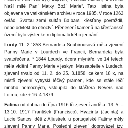
Naší milé Paní Matky Boží Marie“. Tato listina byla
objevena ve vatikánském archivu v roce 1985. V roce 1263
ovládl Svatou zemi sultán Baibars, křesťany povraždil,
nebo odvlekl do otroctví. Přenesení kamenů na křesťanské
území bylo výsledkem diplomatického jednání.
Lurdy
11. 2.1858 Bernardeta Soubirousová měla zjevení
Panny Marie v Lourdech ve Francii, Bernardeta byla
svatořečena,
* 1844 Lourdy, dcera mlynáře, ve 14 letech
měla vidění Panny Marie v jeskyni Massabielle v Lurdech,
zjevení trvalo od 11. 2. do 25. 3.1858, celkem 18 x, na
místě zjevení vytryskl léčivý pramen, kde se stále léčí
mnoho nemocných, vstoupila do kláštera Nevers nad
Loirou, kde + 16. 4.1879
Fatima
od dubna do října 1916 tři zjevení anděla. 13. 5. –
13.10. 1917 František (Francisco), Hyacinta (Jacinta) a
Lucie Santos, děti z Aljustrelu u portugalské Fatimy měly
zjevení Panny Marie. Poslední zjevení doprovázel tzv.