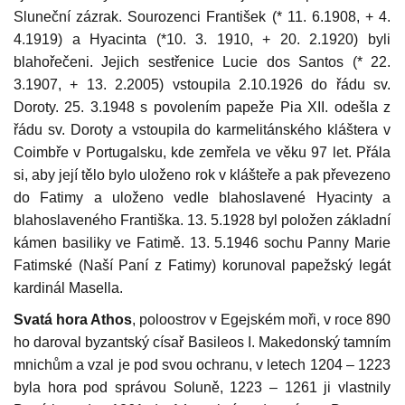
Sluneční zázrak. Sourozenci František (* 11. 6.1908, + 4.
4.1919) a Hyacinta (*10. 3. 1910, + 20. 2.1920) byli
blahořečeni. Jejich sestřenice Lucie
dos Santos
(* 22.
3.1907, + 13. 2.2005) vstoupila 2.10.1926 do řádu sv.
Doroty. 25. 3.1948 s povolením papeže Pia XII. odešla z
řádu sv. Doroty a vstoupila do karmelitánského kláštera v
Coimbře v Portugalsku, kde zemřela ve věku 97 let. P
řála
si, aby její tělo bylo uloženo rok v klášteře a pak převezeno
do Fatimy a uloženo vedle blahoslavené Hyacinty a
blahoslaveného Františka. 13. 5.1928 byl položen základní
kámen basiliky ve Fatimě. 13. 5.1946 sochu Panny Marie
Fatimské (Naší Paní z Fatimy) korunoval papežský legát
kardinál Masella.
Svatá hora Athos
, poloostrov v Egejském moři, v roce 890
ho daroval byzantský císař Basileos I. Makedonský tamním
mnichům a vzal je pod svou ochranu, v letech 1204 – 1223
byla hora pod správou Soluně, 1223 – 1261 ji vlastnily