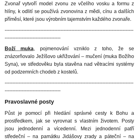
Zvonař vytvoří model zvonu ze včelího vosku a formu z
hlíny, k odlití se používá zvonovina z mědi, cínu a dalších
příměsí, které jsou výrobním tajemstvím každého zvonaře.
-----------------------------------------------------------------------------------
------------------------------------
Boží muka
, pojmenování vzniklo z toho, že se
znázorňovalo Ježíšovo ukřižování – mučení (muka Božího
Syna), ve středověku byla stavěna nad větracími systémy
od podzemních chodeb z kostelů.
-----------------------------------------------------------------------------------
------------------------------------
Pravoslavné posty
Půst je pomocí při hledání správné cesty k Bohu a
prostředkem, jak se vyrovnat s vlastním životem. Posty
jsou jednodenní a vícedenní. Mezi jednodenní patří
středeční – na památku Jidášovy zrady a páteční – na