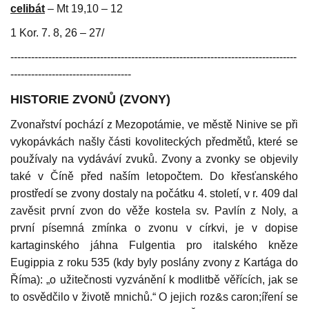
celibát
– Mt 19,10 – 12
1 Kor. 7. 8, 26 – 27/
-----------------------------------------------------------------------------------
-----------------------------------
HISTORIE ZVONŮ (ZVONY)
Zvonařství pochází z Mezopotámie, ve městě Ninive se při
vykopávkách našly části kovoliteckých předmětů, které se
používaly na vydáváví zvuků. Zvony a zvonky se objevily
také v Číně před naším letopočtem. Do křesťanského
prostředí se zvony dostaly na počátku 4. století, v r. 409 dal
zavěsit první zvon do věže kostela sv. Pavlín z Noly, a
první písemná zmínka o zvonu v církvi, je v dopise
kartaginského jáhna Fulgentia pro italského kněze
Eugippia z roku 535 (kdy byly poslány zvony z Kartága do
Říma): „o užitečnosti vyzvánění k modlitbě věřících, jak se
to osvědčilo v životě mnichů.“ O jejich roz&s caron;íření se