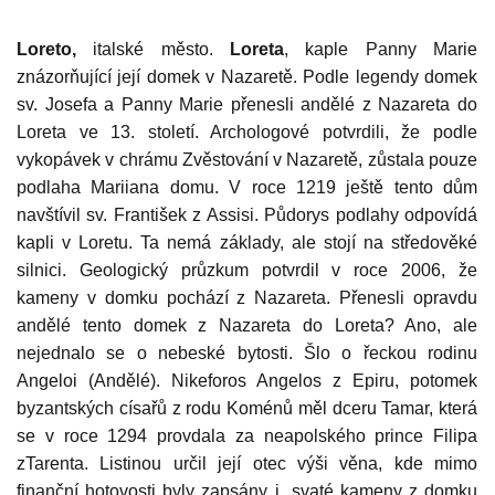
Loreto,
italské město.
Loreta
, kaple Panny Marie
znázorňující její domek v Nazaretě. Podle legendy domek
sv. Josefa a Panny Marie přenesli andělé z Nazareta do
Loreta ve 13. století. Archologové potvrdili, že podle
vykopávek v chrámu Zvěstování v Nazaretě, zůstala pouze
podlaha Mariiana domu. V roce 1219 ještě tento dům
navštívil sv. František z Assisi. Půdorys podlahy odpovídá
kapli v Loretu. Ta nemá základy, ale stojí na středověké
silnici. Geologický průzkum potvrdil v roce 2006, že
kameny v domku pochází z Nazareta. Přenesli opravdu
andělé tento domek z Nazareta do Loreta? Ano, ale
nejednalo se o nebeské bytosti. Šlo o řeckou rodinu
Angeloi (Andělé). Nikeforos Angelos z Epiru, potomek
byzantských císařů z rodu Koménů měl dceru Tamar, která
se v roce 1294 provdala za neapolského prince Filipa
zTarenta. Listinou určil její otec výši věna, kde mimo
finanční hotovosti byly zapsány i „svaté kameny z domku