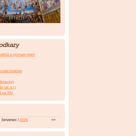
 odkazy
větců a význam jmen
nská historie
(německy)
 lat. a j.)
Lva XIV.
červenec /
2026
>>