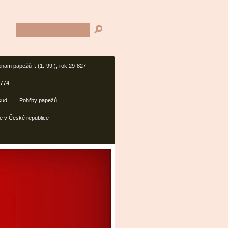
nam papežů I. (1.-99.), rok 29-827
1774
sud
Pohřby papežů
e v České republice