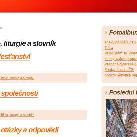
ík
Fotoalbu
, liturgie a slovník
znaky papežů v 18., 
Tiára
Velechrám sv. Petra
esťanství
znaky vzdoropapežů 
Prapor švýcarské g
Znaky diecézí ČR
obrazy několika pap
Bible, liturgie a slovník
Poslední 
 společnosti
Bible, liturgie a slovník
- otázky a odpovědi