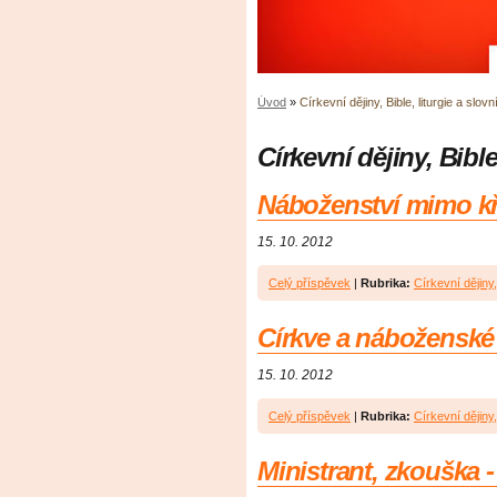
Úvod
»
Církevní dějiny, Bible, liturgie a slovn
Církevní dějiny, Bible
Náboženství mimo kř
15. 10. 2012
Celý příspěvek
|
Rubrika:
Církevní dějiny, 
Církve a náboženské
15. 10. 2012
Celý příspěvek
|
Rubrika:
Církevní dějiny, 
Ministrant, zkouška 