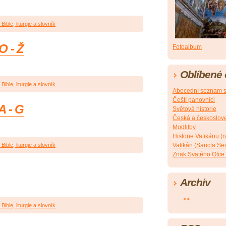
Bible, liturgie a slovník
O - Ž
Fotoalbum
Oblíbené
Bible, liturgie a slovník
Abecední seznam s
Čeští panovníci
A - G
Světová historie
Česká a českoslove
Modlitby
Historie Vatikánu 
Bible, liturgie a slovník
Vatikán (Sancta Sede
Znak Svatého Otce 
Archiv
<<
Bible, liturgie a slovník