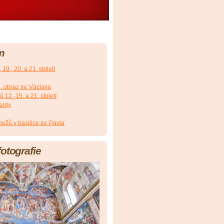
m
19., 20. a 21. století
, obraz sv. Václava
12.-15. a 21. století
ardy
ežů v basilice sv. Pavla
fotografie