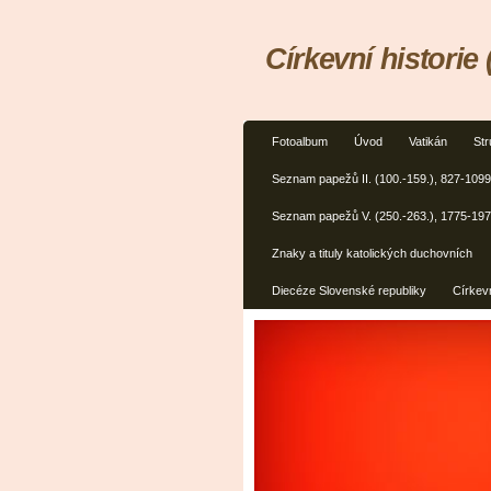
Církevní historie 
Fotoalbum
Úvod
Vatikán
Str
Seznam papežů II. (100.-159.), 827-1099
Seznam papežů V. (250.-263.), 1775-19
Znaky a tituly katolických duchovních
Diecéze Slovenské republiky
Církevn