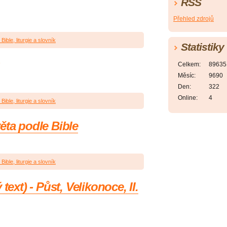
RSS
Přehled zdrojů
Bible, liturgie a slovník
Statistiky
Celkem:
89635
Měsíc:
9690
Den:
322
Online:
4
Bible, liturgie a slovník
ěta podle Bible
Bible, liturgie a slovník
text) - Půst, Velikonoce, II.