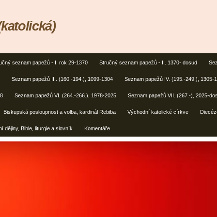
(katolická)
učný seznam papežů - I. rok 29-1370
Stručný seznam papežů - II. 1370- dosud
Sez
Seznam papežů III. (160.-194.), 1099-1304
Seznam papežů IV. (195.-249.), 1305-
78
Seznam papežů VI. (264.-266.), 1978-2025
Seznam papežů VII. (267.-), 2025-do
Biskupská posloupnost a volba, kardinál Rebiba
Východní katolické církve
Diecéz
í dějiny, Bible, liturgie a slovník
Komentáře